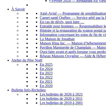
• Février 2024 — Restaurant Au Vie
À Savoir
Ainé-Avisé — Programme de sensibilisation à 
Carnet santé Québec — Service géré par l
En cas de décès, quoi faire …
Entraide pour hommes — Responsabiliser les h
Histoire et la restauration du wagon postal 
Information concernant les soins de fin de vi
La Maison de Jonathan
Maison Hina Inc. — Maison d’hébergement p
Pavillon Marguerite de Champlain — Maison
Quoi faire avant et après lorsque vous perdez
Réseau Maisons Oxygène — Aide & Héberg
Atelier du Père Noël
En 2025
En 2024
En 2023
En 2022
En 2021
En 2020
Bulletin Info-Richelieu
Les bulletins de 2026 à 2021
Les bulletins de 2020 à 2011
Les bulletins de 2010 à 2001