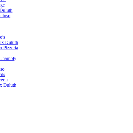
uge
Duluth
attuso
e’s
ux Duluth
 Pizzeria
t-Chambly
uso
ils
eria
ux Duluth