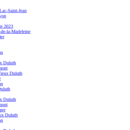
Lac-Saint-Jean
yon
te 2023
-de-la-Madeleine
ier
on
ux Duluth
mont
ieux Duluth
r
on
uluth
ux Duluth
mont
per
ux Duluth
on