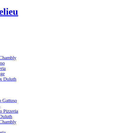
t-Chambly
uso
ria
uge
ux Duluth
o Gattuso
s
 Pizzeria
Duluth
t-Chambly
ria