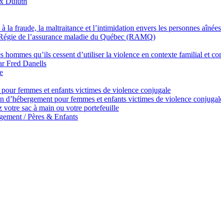
ux Duluth
la fraude, la maltraitance et l’intimidation envers les personnes aînées
a Régie de l’assurance maladie du Québec (RAMQ)
ommes qu’ils cessent d’utiliser la violence en contexte familial et co
par Fred Danells
e
our femmes et enfants victimes de violence conjugale
 d’hébergement pour femmes et enfants victimes de violence conjugal
 votre sac à main ou votre portefeuille
ement / Pères & Enfants