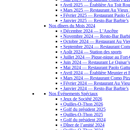
• Avril 2025 — Érablière Au Toit Ro
• Mars 2025 — Restaurant Au Vieux 
• Février 2025 — Restaurant Paolo G
• Janvier 2025 — Resto-Bar Barbie’s
Nos dîners du Mois 2024
• Décembre 2024 — L’Ancêtre
• Novembre 2024 — Resto-Bar Barbi
• Octobre 2024 — Restaurant Au Vie
• Septembre 2024 — Restaurant Como
• Août 2024 — Station des sports
• Juillet 2024 — Pique-nique au For
• Juin 2024 — Restaurant Le Qaisar’s
• Mai 2024 — Restaurant Paolo Gatt
• Avril 2024 — Érablière Meunier et F
• Mars 2024 — Restaurant Como Pizz
• Février 2024 — Restaurant Au Vie
• Janvier 2024 — Resto-Bar Barbie’s
Nos Événements Spéciaux
• Jeux de Société 2026
• Quilles-O-Thon 2026
• Golf du président 2025
• Quilles-O-Thon 2025
• Golf du président 2024
• Dîner de l’amitié 2024