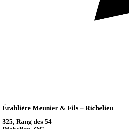
Érablière Meunier & Fils – Richelieu
325, Rang des 54